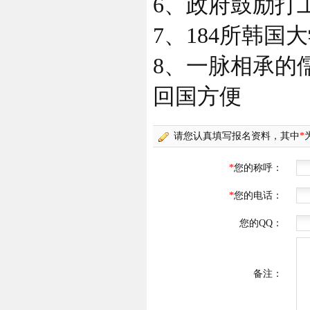
6、政府鼓励打
7、184所韩
8、一脉相承的
回国方便