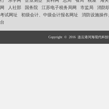
行
乐学网
企业测型
资料网
总局
省局
税屋
海关
网
人社部
国务院
江苏电子税务局网
市监局
消防
考试网址
初级会计、中级会计报名网址
消防设施操作
台
Copyright © 2016 连云港河海现代