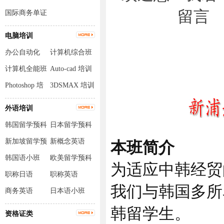
国际商务单证
员
电脑培训
办公自动化
计算机综合班
计算机全能班
Auto-cad 培训
Photoshop 培
3DSMAX 培训
训
外语培训
韩国留学预科
日本留学预科
班
班
新加坡留学预
新概念英语
本班简介
科班
韩国语小班
欧美留学预科
为适应中韩经贸
班
职称日语
职称英语
我们与韩国多所
商务英语
日本语小班
韩留学生。
资格证类