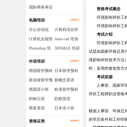
国际商务单证
资格考试概念
员
环境影响评价工程师
电脑培训
环境影响评价工程师英文名称：E
办公自动化
计算机综合班
考试介绍
计算机全能班
Auto-cad 培训
环境影响评价工程师
Photoshop 培
3DSMAX 培训
试是由国家环保总局
训
境影响评价技术方法
外语培训
时，采用闭卷笔答方
韩国留学预科
日本留学预科
考试依据
班
班
新加坡留学预
新概念英语
人事部、国家环境保
科班
韩国语小班
欧美留学预科
评价工程师职业资格考
班
职称日语
职称英语
商务英语
日本语小班
根据人事部、环保总局
的学历条件和工作经
资格证类