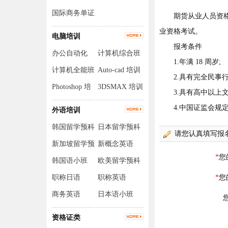
国际商务单证
期货从业人员资格考
员
业资格考试。
电脑培训
报考条件
办公自动化
计算机综合班
1.年满 18 周岁;
计算机全能班
Auto-cad 培训
2.具有完全民事行
Photoshop 培
3DSMAX 培训
3.具有高中以上文
训
4.中国证监会规定
外语培训
韩国留学预科
日本留学预科
班
班
新加坡留学预
新概念英语
科班
韩国语小班
欧美留学预科
班
职称日语
职称英语
商务英语
日本语小班
资格证类